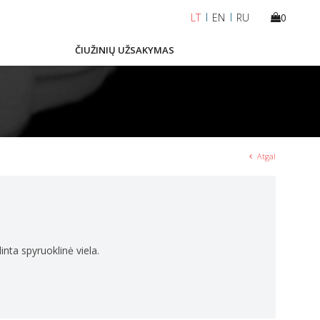
LT
EN
RU
0
ČIUŽINIŲ UŽSAKYMAS
Atgal
ta spyruoklinė viela.