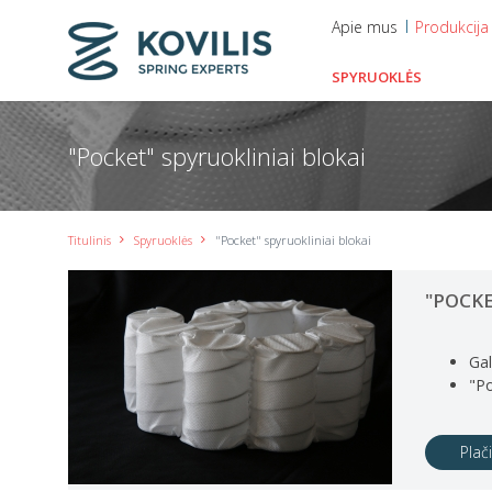
Apie mus
Produkcija
SPYRUOKLĖS
"Pocket" spyruokliniai blokai
Titulinis
Spyruoklės
"Pocket" spyruokliniai blokai
"POCKE
Gal
"Po
Plač